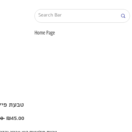
Home Page
טבעת פיל
Regular
Sale
0 
₪45.00
Price
Price