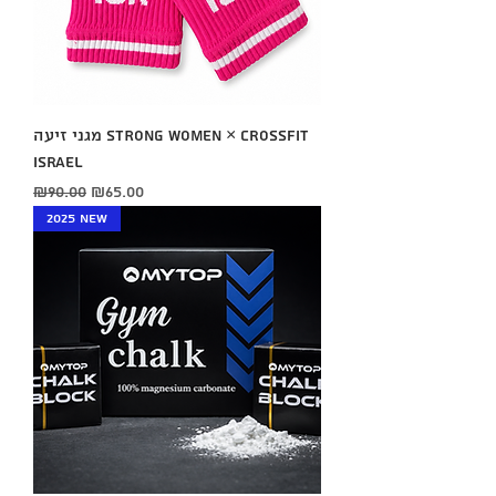
מגני זיעה STRONG WOMEN × CrossFit
Israel
Regular Price
Sale Price
₪90.00
₪65.00
2025 New