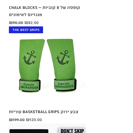
CHALK BLOCKS – קופסה של 8 קוביות
מגנזיום לאימונים
Regular Price
Sale Price
₪90.00
₪82.00
The best grips
עוריות BASKETBALL GRIPS צבע ירוק
Regular Price
Sale Price
₪199.00
₪120.00