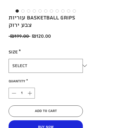
עוריות BASKETBALL GRIPS
צבע ירוק
Regular
Sale
 ₪199.00 
₪120.00
Price
Price
Size
*
Quantity
*
Add to Cart
Buy Now