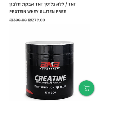
אבקת חלבון TNT ללא גלוטן / Tnt
Protein Whey Gluten Free
Regular Price
Sale Price
₪300.00
₪279.00
אבקת קריאטין מונוהידרט – 300 גרם
Regular Price
Sale Price
₪150.00
₪140.00