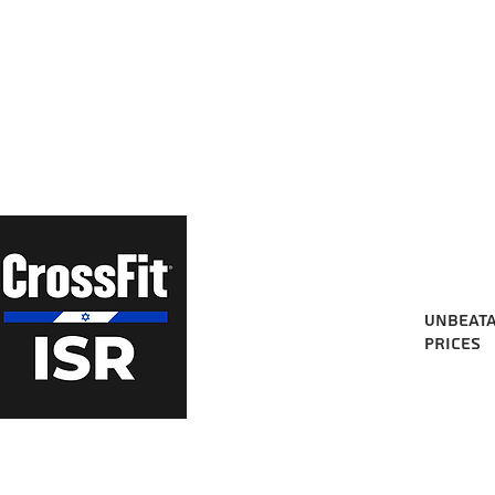
Unbeat
prices