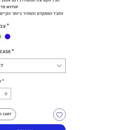
חבל 
MYTOP מדגם PRO X
החבל המתקדם והמהיר ביותר הקיים 
טכנולגייה ייחודית המגבירה את מהירו
*
צבע
מערכת סגירה חדשנית וייחודי
ל
אורך החבל 300 ס"מ שניתן לש
*
תוספת ASE
** החבל מתאים למתאמנים מתחילים 
ct
y
*
o Cart