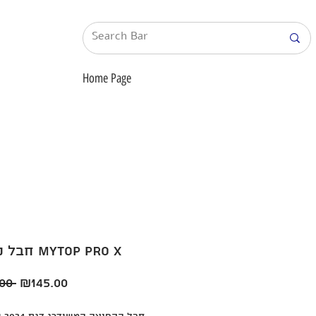
Home Page
חבל קפיצה MYTOP PRO X
Regular
Sale
00 
₪145.00
Price
Price