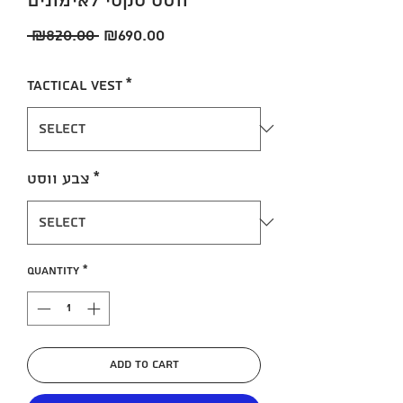
ווסט טקטי לאימונים
Regular
Sale
 ₪820.00 
₪690.00
Price
Price
Tactical Vest
*
*
צבע ווסט
Quantity
*
Add to Cart